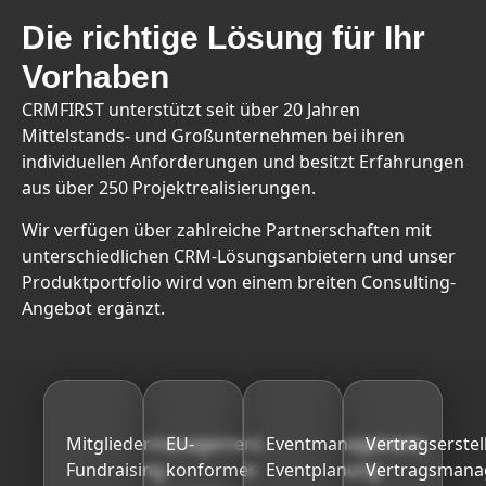
Die richtige Lösung für Ihr
Vorhaben
CRMFIRST unterstützt seit über 20 Jahren
Mittelstands- und Großunternehmen bei ihren
individuellen Anforderungen und besitzt Erfahrungen
aus über 250 Projektrealisierungen.
Wir verfügen über zahlreiche Partnerschaften mit
unterschiedlichen CRM-Lösungsanbietern und unser
Produktportfolio wird von einem breiten Consulting-
Angebot ergänzt.
proMEMBERS
proGDPR
proEVENTS
proCONT
Mitgliedermanagement,
EU-
Eventmanagement,
Vertragserstel
Fundraising,
konformes
Eventplanung
Vertragsman