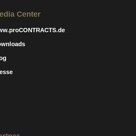
edia Center
ww.proCONTRACTS.de
ownloads
og
esse