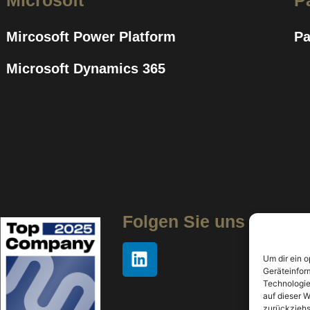
Microsoft
P
Mircosoft Power Platform
Pa
Microsoft Dynamics 365
Folgen Sie uns
Um dir ein 
Geräteinfor
Technologie
auf dieser W
zurückziehs