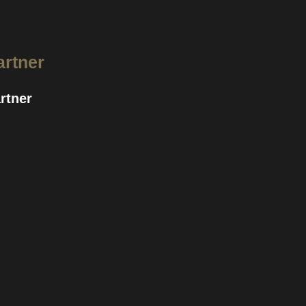
artner
rtner