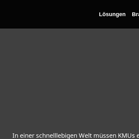
Lösungen
Br
Revolution im Ve
management: Wi
digitale Lösung
transformieren
In einer schnelllebigen Welt müssen KMUs ef