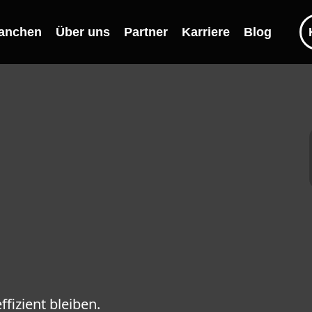
anchen
Über uns
Partner
Karriere
Blog
rtrags­
e
en KMUs
fizient bleiben.