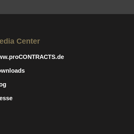
edia Center
ww.proCONTRACTS.de
ownloads
og
esse